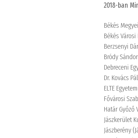
2018-ban Min
Békés Megyei
Békés Városi
Berzsenyi Dá
Bródy Sándor 
Debreceni Eg
Dr. Kovács Pá
ELTE Egyetemi
Fővárosi Szab
Határ Győző 
Jászkerület K
Jászberény (J