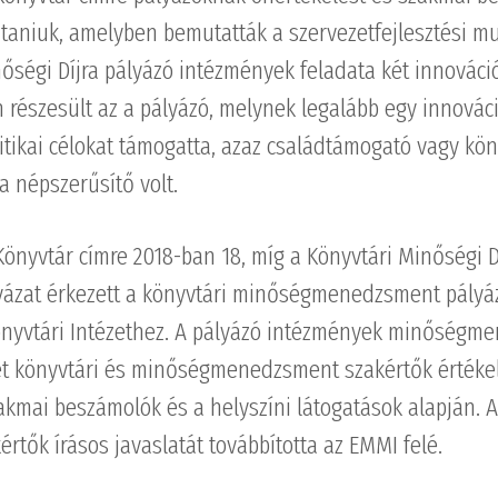
jtaniuk, amelyben bemutatták a szervezetfejlesztési m
őségi Díjra pályázó intézmények feladata két innovác
n részesült az a pályázó, melynek legalább egy innovác
tikai célokat támogatta, azaz családtámogató vagy kön
a népszerűsítő volt.
Könyvtár címre 2018-ban 18, míg a Könyvtári Minőségi Dí
yázat érkezett a könyvtári minőségmenedzsment pályá
önyvtári Intézethez. A pályázó intézmények minőségm
t könyvtári és minőségmenedzsment szakértők értékel
akmai beszámolók és a helyszíni látogatások alapján. A
kértők írásos javaslatát továbbította az EMMI felé.