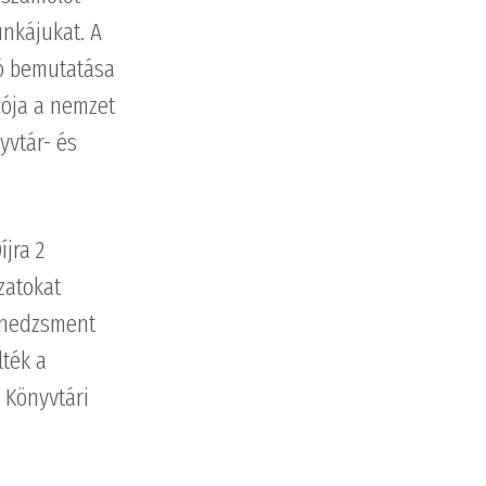
unkájukat. A
ió bemutatása
iója a nemzet
yvtár- és
jra 2
zatokat
enedzsment
ték a
 Könyvtári