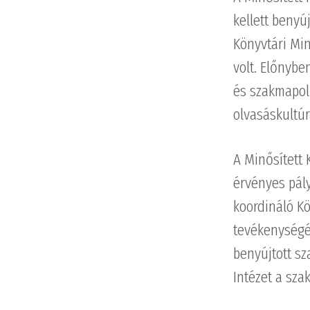
kellett benyú
Könyvtári Min
volt. Előnybe
és szakmapoli
olvasáskultúr
A Minősített 
érvényes pál
koordináló K
tevékenységé
benyújtott sz
Intézet a sza