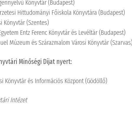
gennyelvű Könyvtár (Budapest)
rzetesi Hittudományi Főiskola Könyvtára (Budapest)
i Könyvtár (Szentes)
Egyetem Entz Ferenc Könyvtár és Levéltár (Budapest)
uel Múzeum és Szárazmalom Városi Könyvtár (Szarvas
yvtári Minőségi Díjat nyert:
si Könyvtár és Információs Központ (Gödöllő)
tári Intézet