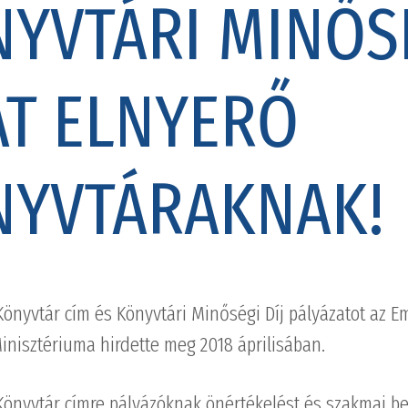
YVTÁRI MINŐS
AT ELNYERŐ
NYVTÁRAKNAK!
Könyvtár cím és Könyvtári Minőségi Díj pályázatot az E
inisztériuma hirdette meg 2018 áprilisában.
 Könyvtár címre pályázóknak önértékelést és szakmai b