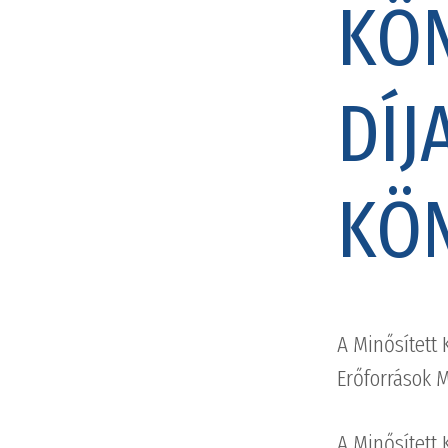
KÖN
DÍJ
KÖ
A Minősített 
Erőforrások M
A Minősített