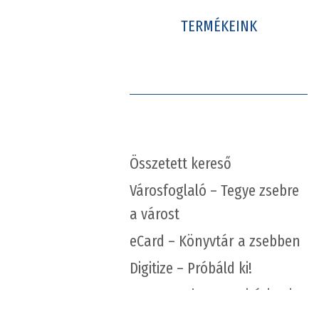
TERMÉKEINK
Összetett kereső
Városfoglaló – Tegye zsebre
a várost
eCard – Könyvtár a zsebben
Digitize – Próbáld ki!
Repo – Qulto repozitóriumi
ökoszisztéma