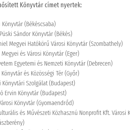
ősített Könyvtár címet nyertek:
 Könyvtár (Békéscsaba)
 Püski Sándor Könyvtár (Békés)
niel Megyei Hatókörű Városi Könyvtár (Szombathely)
Megyei és Városi Könyvtár (Eger)
yetem Egyetemi és Nemzeti Könyvtár (Debrecen)
l Könyvtár és Közösségi Tér (Győr)
 Könyvtári Szolgálat (Budapest)
ó Ervin Könyvtár (Budapest)
Városi Könyvtár (Gyomaendrőd)
ulturális és Művészeti Közhasznú Nonprofit Kft. Városi 
ászberény)