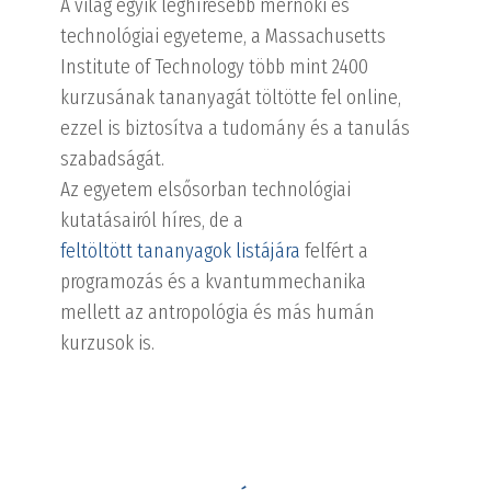
A világ egyik leghíresebb mérnöki és
technológiai egyeteme, a Massachusetts
Institute of Technology több mint 2400
kurzusának tananyagát töltötte fel online,
ezzel is biztosítva a tudomány és a tanulás
szabadságát.
Az egyetem elsősorban technológiai
kutatásairól híres, de a
feltöltött tananyagok listájára
felfért a
programozás és a kvantummechanika
mellett az antropológia és más humán
kurzusok is.