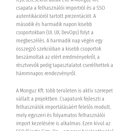
csapata a felhasználói importról és a SSO
autentikációról tartott prezentációt. A
második és harmadik napon kisebb
csoportokban (UI, UX, DevOps) folyt a
megbeszélés. A harmadik nap végén egy
összegző szekcióban a kisebb csoportok
beszámoltak az elért eredményekről, a
résztvevők pedig tapasztalatot cserélhettek a
háromnapos rendezvényről.
A Monguz Kft. több területen is aktív szerepet
vállalt a projektben. Csapatunk fejleszti a
felhasználók importálásáért felelős modult,
mely egyszeri és folyamatos felhasználói
import kezelésére is alkalmas. Ezen kívül az