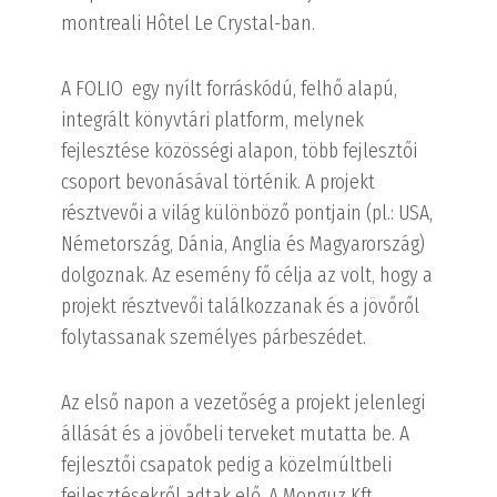
montreali Hôtel Le Crystal-ban.
A FOLIO egy nyílt forráskódú, felhő alapú,
integrált könyvtári platform, melynek
fejlesztése közösségi alapon, több fejlesztői
csoport bevonásával történik. A projekt
résztvevői a világ különböző pontjain (pl.: USA,
Németország, Dánia, Anglia és Magyarország)
dolgoznak. Az esemény fő célja az volt, hogy a
projekt résztvevői találkozzanak és a jövőről
folytassanak személyes párbeszédet.
Az első napon a vezetőség a projekt jelenlegi
állását és a jövőbeli terveket mutatta be. A
fejlesztői csapatok pedig a közelmúltbeli
fejlesztésekről adtak elő. A Monguz Kft.