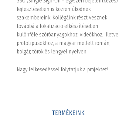
SSO (Single Sign-On – egyszeri bejelentkezés)
fejlesztésében is közreműködnek
szakembereink. Kollégáink részt vesznek
továbbá a lokalizáció elkészítésében
különféle szóróanyagokhoz, videókhoz, illetve
prototípusokhoz, a magyar mellett román,
bolgár, török és lengyel nyelven.
Nagy lelkesedéssel folytatjuk a projektet!
TERMÉKEINK