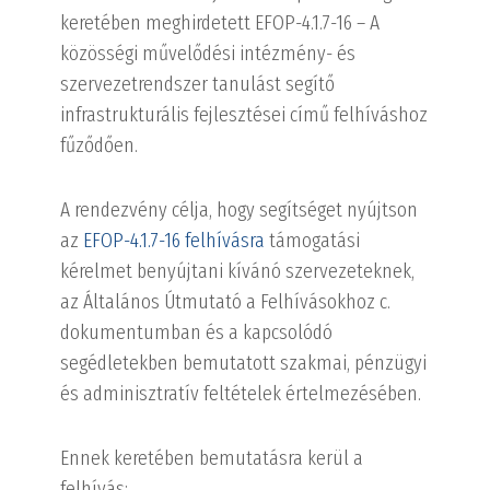
keretében meghirdetett EFOP-4.1.7-16 – A
közösségi művelődési intézmény- és
szervezetrendszer tanulást segítő
infrastrukturális fejlesztései című felhíváshoz
fűződően.
A rendezvény célja, hogy segítséget nyújtson
az
EFOP-4.1.7-16 felhívásra
támogatási
kérelmet benyújtani kívánó szervezeteknek,
az Általános Útmutató a Felhívásokhoz c.
dokumentumban és a kapcsolódó
segédletekben bemutatott szakmai, pénzügyi
és adminisztratív feltételek értelmezésében.
Ennek keretében bemutatásra kerül a
felhívás: