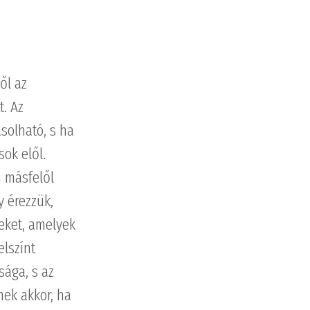
ől az
t. Az
solható, s ha
sok elől.
m másfelől
y érezzük,
eket, amelyek
elszínt
sága, s az
nek akkor, ha