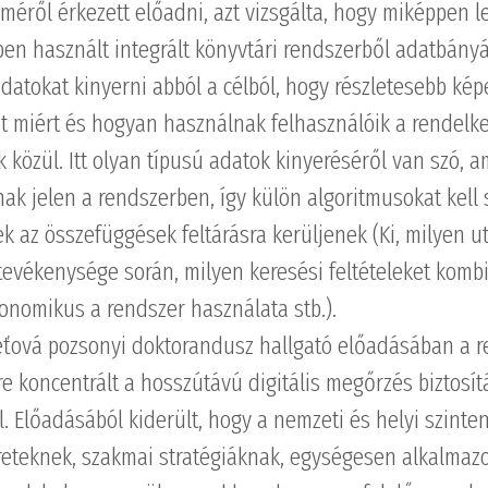
éről érkezett előadni, azt vizsgálta, hogy miképpen l
en használt integrált könyvtári rendszerből adatbányá
datokat kinyerni abból a célból, hogy részletesebb kép
it miért és hogyan használnak felhasználóik a rendelke
k közül. Itt olyan típusú adatok kinyeréséről van szó, 
nak jelen a rendszerben, így külön algoritmusokat kell 
ek az összefüggések feltárásra kerüljenek (Ki, milyen ut
tevékenysége során, milyen keresési feltételeket kombi
onomikus a rendszer használata stb.).
ťová pozsonyi doktorandusz hallgató előadásában a r
 koncentrált a hosszútávú digitális megőrzés biztosí
 Előadásából kiderült, hogy a nemzeti és helyi szinten 
reteknek, szakmai stratégiáknak, egységesen alkalmazo