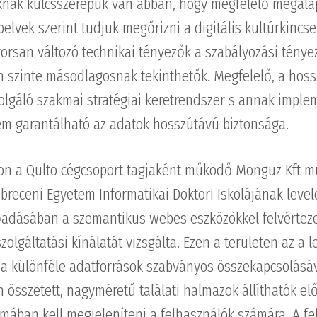
oknak kulcsszerepük van abban, hogy megfelelő megala
elvek szerint tudjuk megőrizni a digitális kultúrkincse
orsan változó technikai tényezők a szabályozási ténye
 szinte másodlagosnak tekinthetők. Megfelelő, a hos
olgáló szakmai stratégiai keretrendszer s annak impl
m garantálható az adatok hosszútávú biztonsága.
n a Qulto cégcsoport tagjaként működő Monguz Kft m
breceni Egyetem Informatikai Doktori Iskolájának leve
őadásában a szemantikus webes eszközökkel felvérteze
zolgáltatási kínálatát vizsgálta. Ezen a területen az a
 a különféle adatforrások szabványos összekapcsolásá
an összetett, nagyméretű találati halmazok állíthatók el
mában kell megjeleníteni a felhasználók számára. A fe