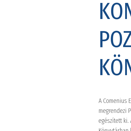
KON
POZ
KÖ
A Comenius E
megrendezi P
egészített ki
Könyvtárban 