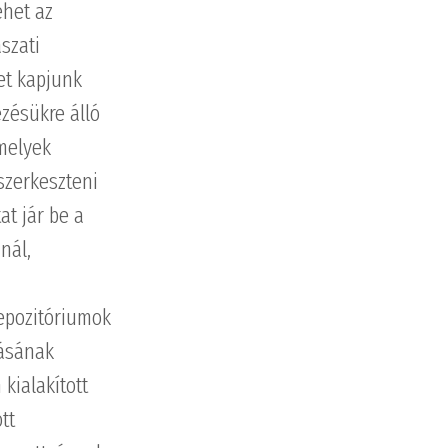
ehet az
szati
et kapjunk
zésükre álló
amelyek
szerkeszteni
at jár be a
nál,
epozitóriumok
tásának
kialakított
tt