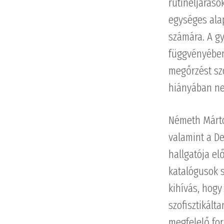
rutineljárás
egységes alap
számára. A gy
függvényében
megőrzést sz
hiányában ne
Németh Márto
valamint a De
hallgatója el
katalógusok s
kihívás, hogy
szofisztikált
megfelelő for