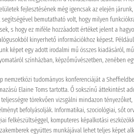
elületek fejlesztésének még igencsak az elején járunk,
 segítségével bemutatható volt, hogy milyen funkciók
sek, s hogy ez miféle hozzáadott értéket jelent a hag
alógusokból kinyerhető információkhoz képest. Példáu
unk képet egy adott irodalmi mű összes kiadásáról, mű
enyomatáról színházban, képzőművészetben, zenében eg
p nemzetközi tudományos konferenciáját a Sheffieldbe
azású Elaine Toms tartotta. Ő sokszínű áttekintést ado
 teljességre törekvően vizsgálni mindazon tényezőket,
lményt befolyásolják. Informatikai, szociológiai, sőt or
giai felkészültséggel, komputeres képalkotási eszközök
zakemberek együttes munkájával lehet teljes képet alk