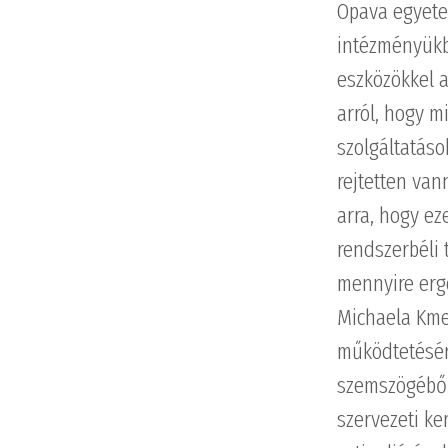
Opava egyetem
intézményükb
eszközökkel a
arról, hogy m
szolgáltatáso
rejtetten van
arra, hogy ez
rendszerbéli 
mennyire erg
Michaela Kme
működtetésére
szemszögéből.
szervezeti ke