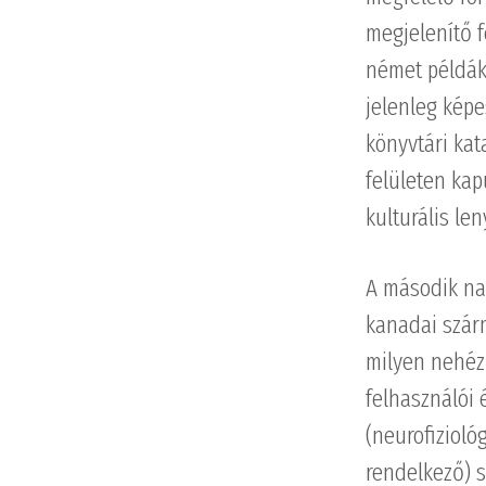
megjelenítő f
német példák
jelenleg képe
könyvtári kat
felületen kap
kulturális l
A második na
kanadai szárm
milyen nehéz
felhasználói é
(neurofizioló
rendelkező) s