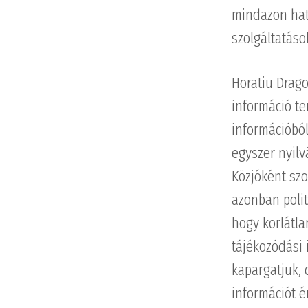
mindazon hatá
szolgáltatáso
Horatiu Drago
információ te
információból
egyszer nyilv
Közjóként szo
azonban polit
hogy korlátla
tájékozódási 
kapargatjuk, 
információt é