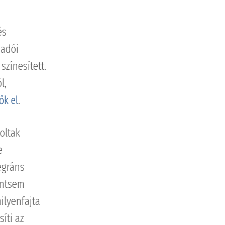
és
őadói
színesített.
l,
.
ők el
oltak
e
egráns
ántsem
ilyenfajta
íti az