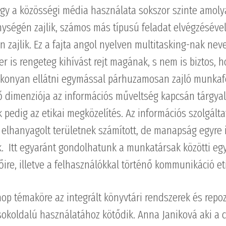
ogy a közösségi média használata sokszor szinte amol
ységén zajlik, számos más típusú feladat elvégzéséve
zajlik. Ez a fajta angol nyelven multitasking-nak neve
is rengeteg kihívást rejt magának, s nem is biztos, 
konyan ellátni egymással párhuzamosan zajló munkaf
ő dimenziója az információs műveltség kapcsán tárgyal
pedig az etikai megközelítés. Az információs szolgálta
 elhanyagolt területnek számított, de manapság egyre
ik. Itt egyaránt gondolhatunk a munkatársak közötti e
zőire, illetve a felhasználókkal történő kommunikáció eti
p témaköre az integrált könyvtári rendszerek és repo
okoldalú használatához kötődik. Anna Janiková aki a 