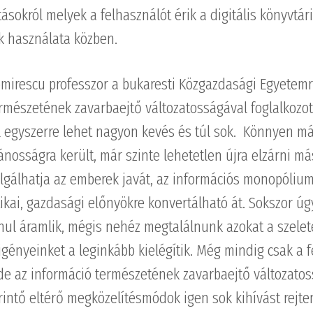
sokról melyek a felhasználót érik a digitális könyvtári
k használata közben.
mirescu professzor a bukaresti Közgazdasági Egyetemr
rmészetének zavarbaejtő változatosságával foglalkozot
 egyszerre lehet nagyon kevés és túl sok. Könnyen má
ánosságra került, már szinte lehetetlen újra elzárni má
lgálhatja az emberek javát, az információs monopóliu
ikai, gazdasági előnyökre konvertálható át. Sokszor úg
nul áramlik, mégis nehéz megtalálnunk azokat a szelet
igényeinket a leginkább kielégítik. Még mindig csak a f
de az információ természetének zavarbaejtő változatos
rintő eltérő megközelítésmódok igen sok kihívást rejte