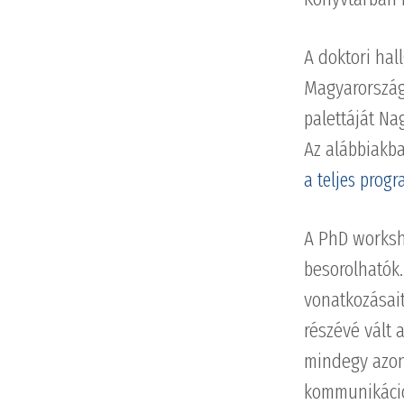
A doktori hal
Magyarország
palettáját Na
Az alábbiakba
a teljes prog
A PhD worksh
besorolhatók.
vonatkozásait
részévé vált
mindegy azon
kommunikáció