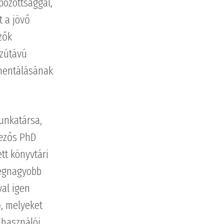
pozottsággal,
t a jövő
zők
szútávú
ementálásának
unkatársa,
lezős PhD
tt könyvtári
 legnagyobb
val igen
ő, melyeket
lhasználói