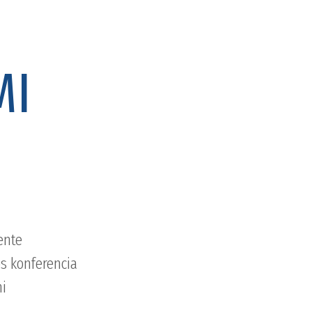
MI
ente
s konferencia
mi