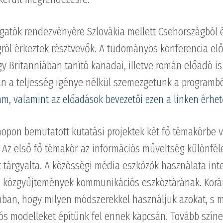
lgatók rendezvényére Szlovákia mellett Csehországból 
ról érkeztek résztvevők. A tudományos konferencia el
gy Britanniában tanító kanadai, illetve román előadó is 
n a teljesség igénye nélkül szemezgetünk a programbó
ram, valamint az előadások bevezetői ezen a linken érhet
opon bemutatott kutatási projektek két fő témakörbe v
 Az első fő témakör az információs műveltség különfél
 tárgyalta. A közösségi média eszközök használata int
 a közgyűjtemények kommunikációs eszköztárának. Kor
ban, hogy milyen módszerekkel használjuk azokat, s m
s modelleket építünk fel ennek kapcsán. Tovább színes