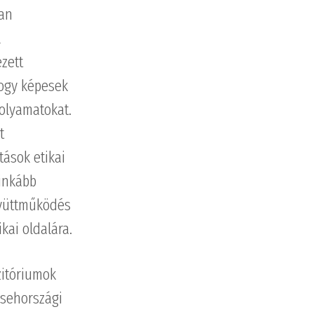
yan
l
zett
hogy képesek
olyamatokat.
t
tások etikai
 inkább
gyüttműködés
kai oldalára.
zitóriumok
csehországi