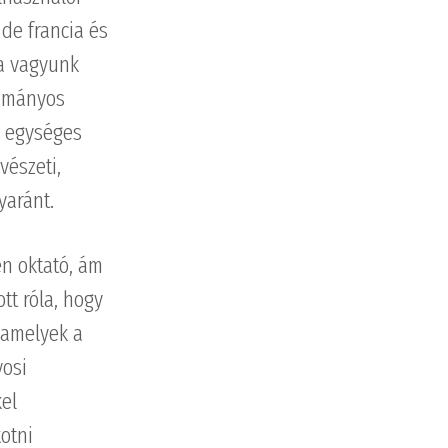
 de francia és
ra vagyunk
yományos
l egységes
vészeti,
yaránt.
n oktató, ám
tt róla, hogy
 amelyek a
vosi
kel
otni