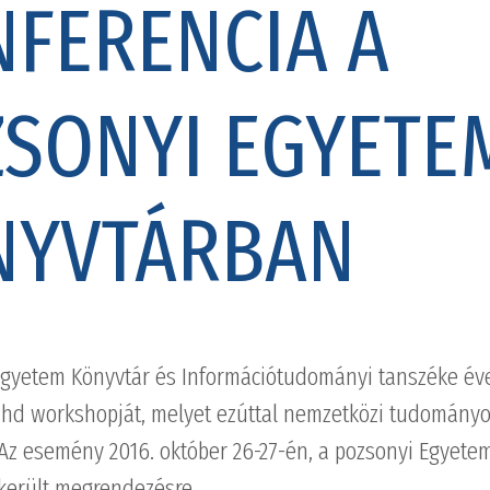
FERENCIA A
SONYI EGYETE
NYVTÁRBAN
gyetem Könyvtár és Információtudományi tanszéke év
hd workshopját, melyet ezúttal nemzetközi tudományo
. Az esemény 2016. október 26-27-én, a pozsonyi Egyete
került megrendezésre.