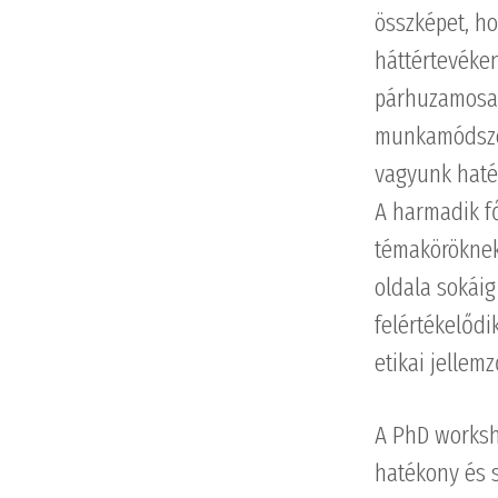
összképet, h
háttértevéken
párhuzamosan 
munkamódszer 
vagyunk haté
A harmadik f
témaköröknek 
oldala sokáig
felértékelőd
etikai jellem
A PhD worksho
hatékony és s