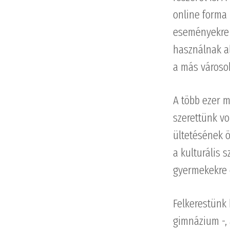
online forma 
eseményekre 
használnak al
a más városok
A több ezer 
szerettünk v
ültetésének ö
a kulturális 
gyermekekre 
Felkerestünk 
gimnázium -, 