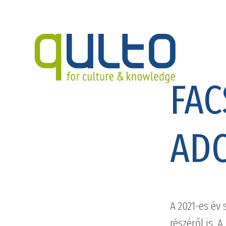
FAC
AD
A 2021-es év
részéről is. 