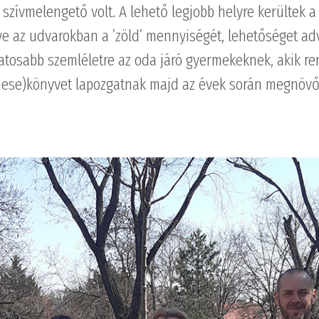
 szívmelengető volt. A lehető legjobb helyre kerültek a 
e az udvarokban a ’zöld’ mennyiségét, lehetőséget adv
tosabb szemléletre az oda járó gyermekeknek, akik rem
mese)könyvet lapozgatnak majd az évek során megnövő