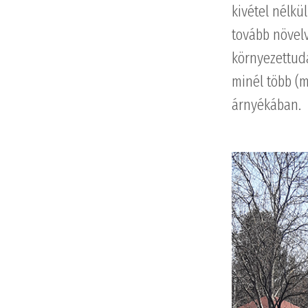
kivétel nélkül
tovább növelv
környezettuda
minél több (
árnyékában.