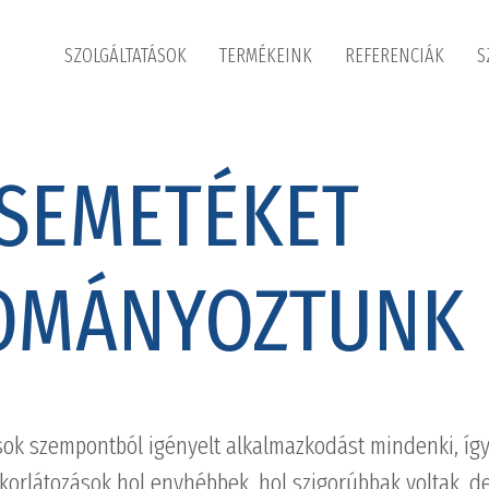
SZOLGÁLTATÁSOK
TERMÉKEINK
REFERENCIÁK
S
SEMETÉKET
OMÁNYOZTUNK
 sok szempontból igényelt alkalmazkodást mindenki, íg
A korlátozások hol enyhébbek, hol szigorúbbak voltak, d