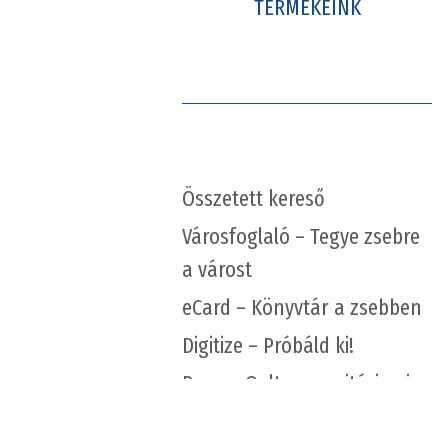
TERMÉKEINK
Összetett kereső
Városfoglaló – Tegye zsebre
a várost
eCard – Könyvtár a zsebben
Digitize – Próbáld ki!
Repo – Qulto repozitóriumi
ökoszisztéma