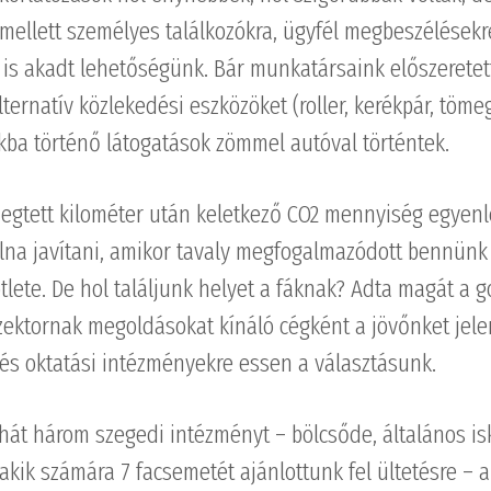
mellett személyes találkozókra, ügyfél megbeszélések
is akadt lehetőségünk. Bár munkatársaink előszeretet
ternatív közlekedési eszközöket (roller, kerékpár, töme
ba történő látogatások zömmel autóval történtek.
megtett kilométer után keletkező CO2 mennyiség egyen
olna javítani, amikor tavaly megfogalmazódott bennünk
tlete. De hol találjunk helyet a fáknak? Adta magát a 
szektornak megoldásokat kínáló cégként a jövőnket jele
és oktatási intézményekre essen a választásunk.
hát három szegedi intézményt – bölcsőde, általános is
akik számára 7 facsemetét ajánlottunk fel ültetésre – 