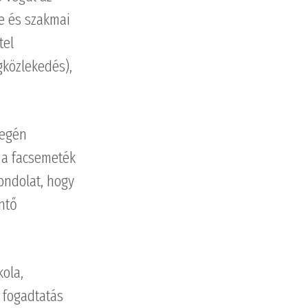
re és szakmai
tel
gközlekedés),
legén
 a facsemeték
gondolat, hogy
ntő
kola,
a fogadtatás