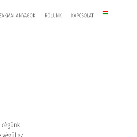
ZAKMAI ANYAGOK
RÓLUNK
KAPCSOLAT
y cégünk
e végül az