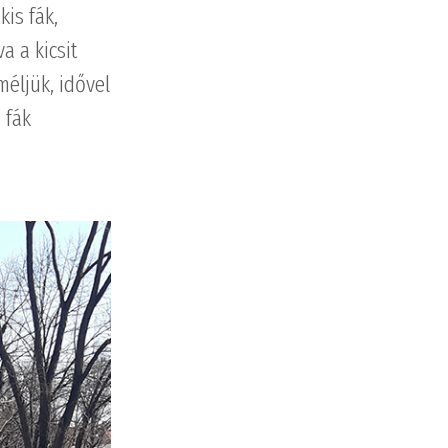
kis fák,
a a kicsit
éljük, idővel
 fák