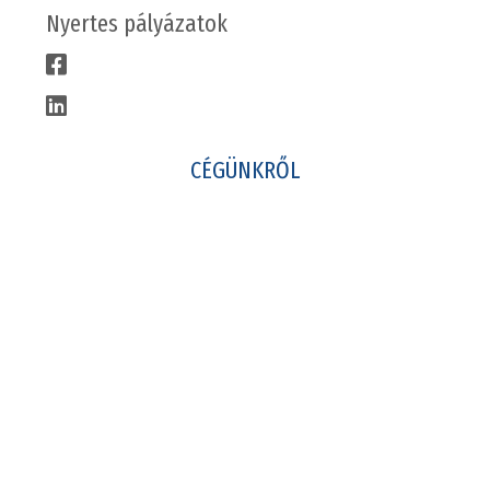
Nyertes pályázatok
CÉGÜNKRŐL
Csapatunk
Karrier
Gyakornoki program
Kapcsolat