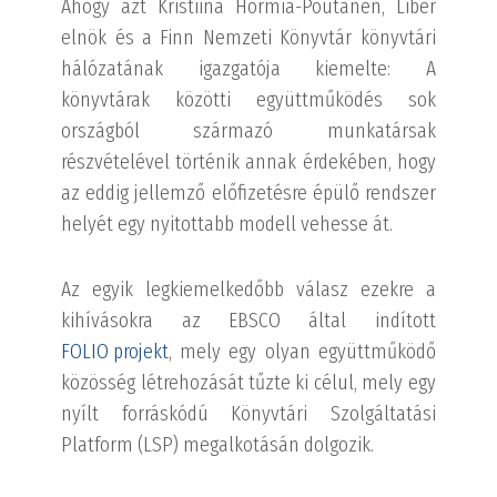
Ahogy azt Kristiina Hormia-Poutanen, Liber
elnök és a Finn Nemzeti Könyvtár könyvtári
hálózatának igazgatója kiemelte: A
könyvtárak közötti együttműködés sok
országból származó munkatársak
részvételével történik annak érdekében, hogy
az eddig jellemző előfizetésre épülő rendszer
helyét egy nyitottabb modell vehesse át.
Az egyik legkiemelkedőbb válasz ezekre a
kihívásokra az EBSCO által indított
FOLIO projekt
, mely egy olyan együttműködő
közösség létrehozását tűzte ki célul, mely egy
nyílt forráskódú Könyvtári Szolgáltatási
Platform (LSP) megalkotásán dolgozik.