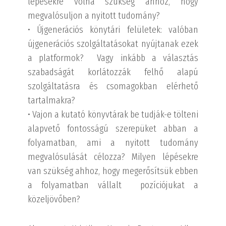
lépésekre volna szükség ahhoz, hogy
megvalósuljon a nyitott tudomány?
• Újgenerációs könytári felületek: valóban
újgenerációs szolgáltatásokat nyújtanak ezek
a platformok? Vagy inkább a választás
szabadságát korlátozzák felhő alapú
szolgáltatásra és csomagokban elérhető
tartalmakra?
• Vajon a kutató könyvtárak be tudják-e tölteni
alapvető fontosságú szerepüket abban a
folyamatban, ami a nyitott tudomány
megvalósulását célozza? Milyen lépésekre
van szükség ahhoz, hogy megerősítsük ebben
a folyamatban vállalt pozíciójukat a
közeljövőben?