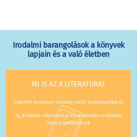
Irodalmi barangolások a könyvek
lapjain és a való életben
MI IS AZ A LITERATÚRA?
irodalmi turizmust népszerűsítő mobilapplikáció
új, érdekes célpontokat kínál minden irodalom
iránt érdeklődőnek