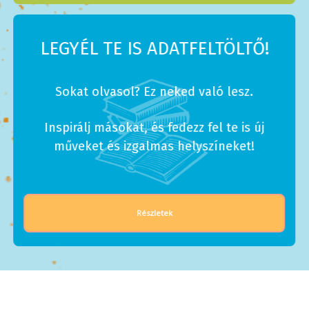
LEGYÉL TE IS ADATFELTÖLTŐ!
Sokat olvasol? Ez neked való lesz.
Inspirálj másokat, és fedezz fel te is új
műveket és izgalmas helyszíneket!
Részletek