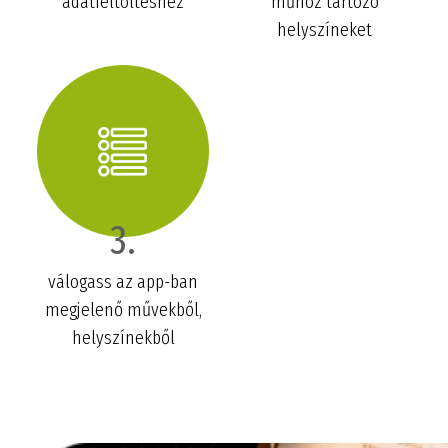
adatfeltöltéshez
műhöz tartozó
helyszíneket
3.
válogass az app-ban
megjelenő művekből,
helyszínekből