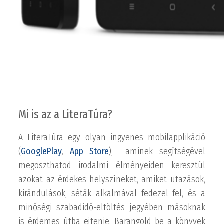
Mi is az a LiteraTúra?
A LiteraTúra egy olyan ingyenes mobilapplikáció
(
GooglePlay
,
App Store
), aminek segítségével
megoszthatod irodalmi élményeiden keresztül
azokat az érdekes helyszíneket, amiket utazások,
kirándulások, séták alkalmával fedezel fel, és a
minőségi szabadidő-eltöltés jegyében másoknak
is érdemes útba ejtenie. Barangold be a könyvek