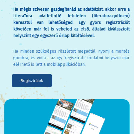
Ha mégis szívesen gazdagítanád az adatbázist, akkor erre a
LiteraTúra adatfeltöltő felületen (literatura.qulto.eu)
keresztül van lehetőséged. Egy gyors regisztrációt
követően már fel is veheted az első, általad kiválasztott
helyszínt egy egyszerű űrlap kitöltésével.
Ha minden szükséges részletet megadtál, nyomj a mentés
gombra, és voilà - az így ‘regisztrált’ irodalmi helyszín már
elérhető is lett a mobilapplikációban.
Regisztrálok