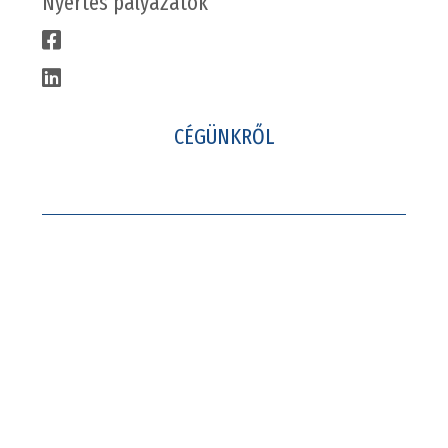
Nyertes pályázatok
CÉGÜNKRŐL
Csapatunk
Karrier
Gyakornoki program
Kapcsolat