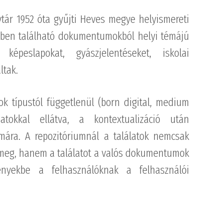
tár 1952 óta gyűjti Heves megye helyismereti
kben található dokumentumokból helyi témájú
, képeslapokat, gyászjelentéseket, iskolai
ltak.
ok típustól függetlenül (born digital, medium
atokkal ellátva, a kontextualizáció után
mára. A repozitóriumnál a találatok nemcsak
 meg, hanem a találatot a valós dokumentumok
ényekbe a felhasználóknak a felhasználói
 van. Az ehhez szükséges platformot cégünk