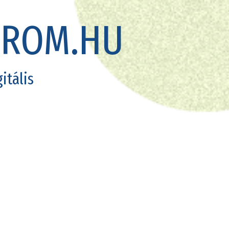
IROM.HU
itális