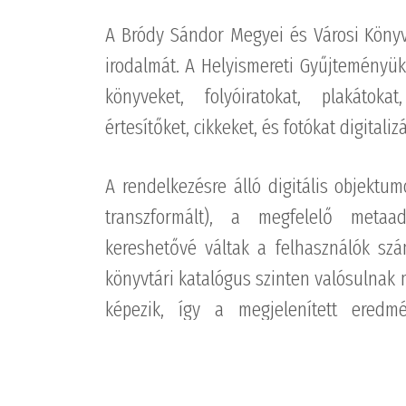
A Bródy Sándor Megyei és Városi Könyv
irodalmát. A Helyismereti Gyűjteményü
könyveket, folyóiratokat, plakátokat
értesítőket, cikkeket, és fotókat digitalizá
A rendelkezésre álló digitális objektum
transzformált), a megfelelő metaad
kereshetővé váltak a felhasználók szá
könyvtári katalógus szinten valósulnak
képezik, így a megjelenített eredm
jogkörüknek megfelelően betekintésük
biztosÍtotta a könyvtárnak.