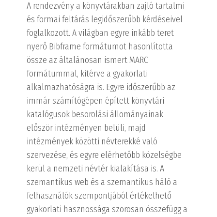
A rendezvény a könyvtárakban zajló tartalmi
és formai feltárás legidőszerűbb kérdéseivel
foglalkozott. A világban egyre inkább teret
nyerő Bibframe formátumot hasonlította
össze az általánosan ismert MARC
formátummal, kitérve a gyakorlati
alkalmazhatóságra is. Egyre időszerűbb az
immár számítógépen épített könyvtári
katalógusok besorolási állományainak
először intézményen belüli, majd
intézmények közötti névterekké való
szervezése, és egyre elérhetőbb közelségbe
kerül a nemzeti névtér kialakítása is. A
szemantikus web és a szemantikus háló a
felhasználók szempontjából értékelhető
gyakorlati hasznossága szorosan összefügg a