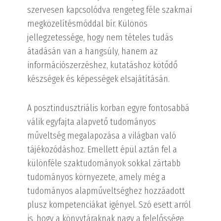
szervesen kapcsolódva rengeteg féle szakmai
megközelítésmóddal bír. Különös
jellegzetessége, hogy nem tételes tudás
átadásán van a hangsúly, hanem az
információszerzéshez, kutatáshoz kötődő
készségek és képességek elsajátításán.
A posztindusztriális korban egyre fontosabbá
válik egyfajta alapvető tudományos
műveltség megalapozása a világban való
tájékozódáshoz. Emellett épül aztán fel a
különféle szaktudományok sokkal zártabb
tudományos környezete, amely még a
tudományos alapműveltséghez hozzáadott
plusz kompetenciákat igényel. Szó esett arról
is, hogy a könyvtáraknak nagy a felelőssége