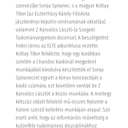
szervezője Sonja Spiranec, s a magyar Koltay
Tibor (az Eszterházy Károly Főiskola
jászberényi képzési centrumának oktatója),
valamint Z Karvalics László (a Szegedi
Tudományegyetem docense). A beszélgetést
Fodor János az ELTE adjunktusa vezette.
Koltay Tibor felidézte, hogy egy korábban
szintén a Chandos kiadónál megjelent
munkájából kiindulva készítették el Sonja
Spiraneccel együtt a könyv koncepcióját a
kiadó számára, ezt követően vonták be Z
Karvalics Lászlót a közös munkába. A mintegy
kétszáz oldalt felölelő mű összes fejezete a
három szerző kollektív munkáján alapul. Szó
esett arról, hogy az információs műveltség a
különféle tudományos diszciplínákhoz