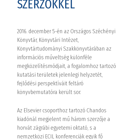
SZERZŐKKEL
2016. december 5-én az Országos Széchényi
Könyvtár, Könyvtári Intézet,
Könyvtártudományi Szakkönyvtárában az
információs műveltség különféle
megközelítésmódjait, a fogalomhoz tartozó
kutatási területek jelenlegi helyzetét,
fejlődési perspektíváit feltáró
könyvbemutatóra került sor.
Az Elsevier csoporthoz tartozó Chandos
kiadónál megjelent mű három szerzője a
horvát zágrábi egyetemi oktató, s a
nemzetközi ECIL konferenciák egyik fő