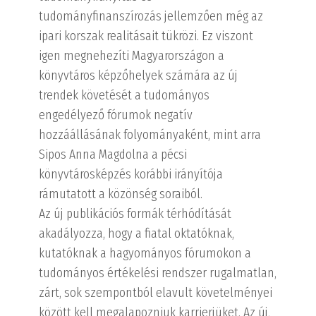
tudományfinanszírozás jellemzően még az
ipari korszak realitásait tükrözi. Ez viszont
igen megnehezíti Magyarországon a
könyvtáros képzőhelyek számára az új
trendek követését a tudományos
engedélyező fórumok negatív
hozzáállásának folyományaként, mint arra
Sipos Anna Magdolna a pécsi
könyvtárosképzés korábbi irányítója
rámutatott a közönség soraiból.
Az új publikációs formák térhódítását
akadályozza, hogy a fiatal oktatóknak,
kutatóknak a hagyományos fórumokon a
tudományos értékelési rendszer rugalmatlan,
zárt, sok szempontból elavult követelményei
között kell megalapozniuk karrierjüket. Az új,