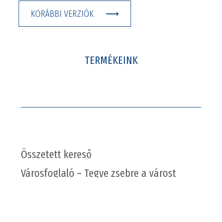
KORÁBBI VERZIÓK
TERMÉKEINK
Összetett kereső
Városfoglaló – Tegye zsebre a várost
eCard – Könyvtár a zsebben
Digitize – Próbáld ki!