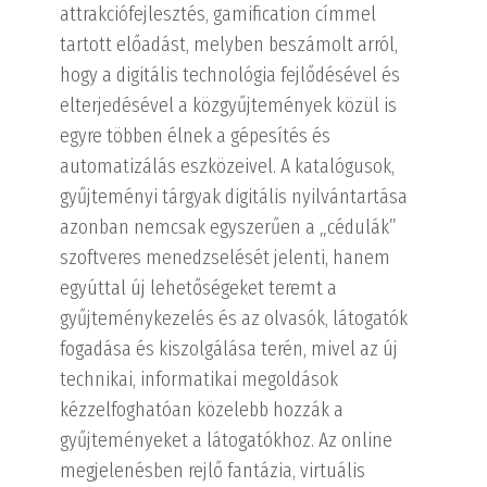
attrakciófejlesztés, gamification címmel
tartott előadást, melyben beszámolt arról,
hogy a digitális technológia fejlődésével és
elterjedésével a közgyűjtemények közül is
egyre többen élnek a gépesítés és
automatizálás eszközeivel. A katalógusok,
gyűjteményi tárgyak digitális nyilvántartása
azonban nemcsak egyszerűen a „cédulák”
szoftveres menedzselését jelenti, hanem
egyúttal új lehetőségeket teremt a
gyűjteménykezelés és az olvasók, látogatók
fogadása és kiszolgálása terén, mivel az új
technikai, informatikai megoldások
kézzelfoghatóan közelebb hozzák a
gyűjteményeket a látogatókhoz. Az online
megjelenésben rejlő fantázia, virtuális