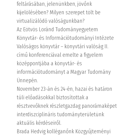
feltárásában, jelenünkben, jövőnk
kijelölésében? Milyen szerepet tölt be
virtualizálódó valóságunkban?
Az Eötvös Loránd Tudományegyetem
Könyvtár- és Információtudományi Intézete
Valóságos könyvtár – könyvtári valóság II.
című konferenciával emelte a figyelem
középpontjába a könyvtár- és
információtudományt a Magyar Tudomány
Ünnepén.
November 23-án és 24-én, hazai és határon
túli előadásokkal biztosítottak a
résztvevőknek részletgazdag panorámaképet
interdiszciplináris tudományterületünk
aktuális kérdéseiről.
Brada Hedvig kolléganőnk Közgyűjteményi