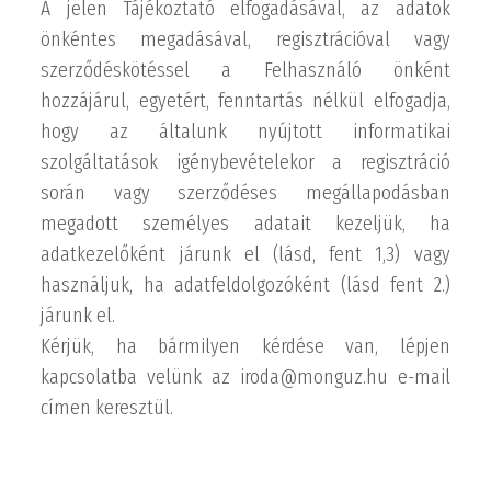
A jelen Tájékoztató elfogadásával, az adatok
önkéntes megadásával, regisztrációval vagy
szerződéskötéssel a Felhasználó önként
hozzájárul, egyetért, fenntartás nélkül elfogadja,
hogy az általunk nyújtott informatikai
szolgáltatások igénybevételekor a regisztráció
során vagy szerződéses megállapodásban
megadott személyes adatait kezeljük, ha
adatkezelőként járunk el (lásd, fent 1,3) vagy
használjuk, ha adatfeldolgozóként (lásd fent 2.)
járunk el.
Kérjük, ha bármilyen kérdése van, lépjen
kapcsolatba velünk az iroda@monguz.hu e-mail
címen keresztül.