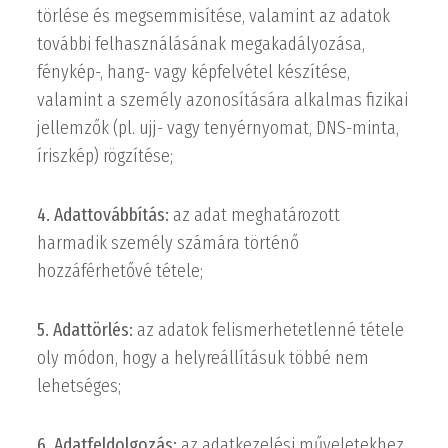
törlése és megsemmisítése, valamint az adatok
további felhasználásának megakadályozása,
fénykép-, hang- vagy képfelvétel készítése,
valamint a személy azonosítására alkalmas fizikai
jellemzők (pl. ujj- vagy tenyérnyomat, DNS-minta,
íriszkép) rögzítése;
4. Adattovábbítás:
az adat meghatározott
harmadik személy számára történő
hozzáférhetővé tétele;
5. Adattörlés:
az adatok felismerhetetlenné tétele
oly módon, hogy a helyreállításuk többé nem
lehetséges;
6. Adatfeldolgozás:
az adatkezelési műveletekhez